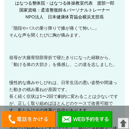
はなつる整体院・はなつる体操教室代表 渡部一郎
国家資格：柔道整復師＆パーソナルトレーナー
NPO法人 日本健康体育協会横浜支部長
「階段やバスの乗り降りで膝が痛くて怖い…」
そんな声を聞くたびに胸が痛みます。
祖母が大腿骨頚部骨折で寝たきりになった経験から、
「動ける体の大切さ」を痛感し、この道を志しました。
慢性的な痛みやしびれは、日常生活の悪い姿勢や間違っ
た動きの積み重ねが原因です。
長く続く症状は1〜2回で劇的に変わることは少ないです
が、正しく取り組めばほとんどのケースで改善可能で
す。私たちはその改善に自信があります。
当院では筋肉をほぐすだけでなく、独自の運動療法で体