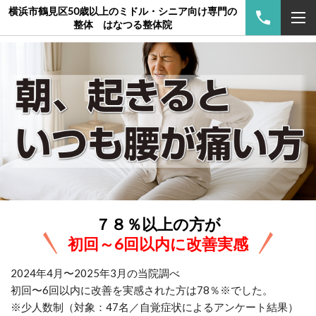
横浜市鶴見区50歳以上のミドル・シニア向け専門の
整体 はなつる整体院
７８％以上の方が
初回～6回以内に改善実感
2024年4月〜2025年3月の当院調べ
初回〜6回以内に改善を実感された方は78％※でした。
※少人数制（対象：47名／自覚症状によるアンケート結果）